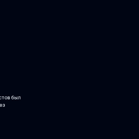
стов был
ез