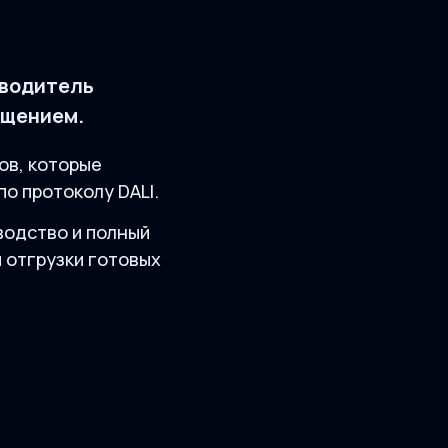
зводитель
ещением.
ов, которые
о протоколу DALI.
водство и полный
и отгрузки готовых