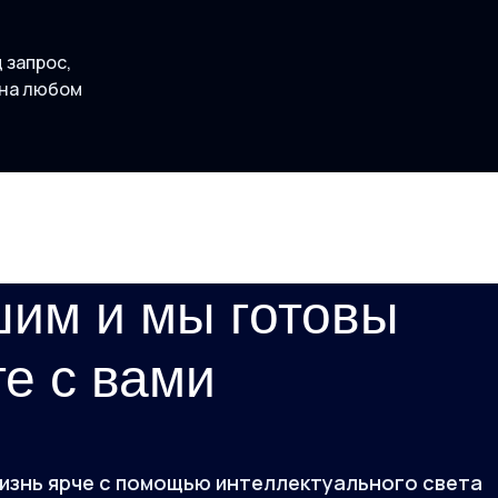
 запрос,
 на любом
им и мы готовы
е с вами
у жизнь ярче с помощью интеллектуального света