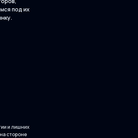
оров,
мся под их
ынку.
тии и лишних
 на стороне