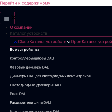
Перейти к содержимому
О компании
Каталог устройств
Close Каталог устройств
Open Каталог устро
Все устройства
Контроллеры/шлюзы DALI
Фазовые диммеры DALI
Диммеры DALI для светодиодных лент и треков
Светодиодные драйверы DALI
Реле DALI
Расширители шины DALI
Источники питания шины DALI