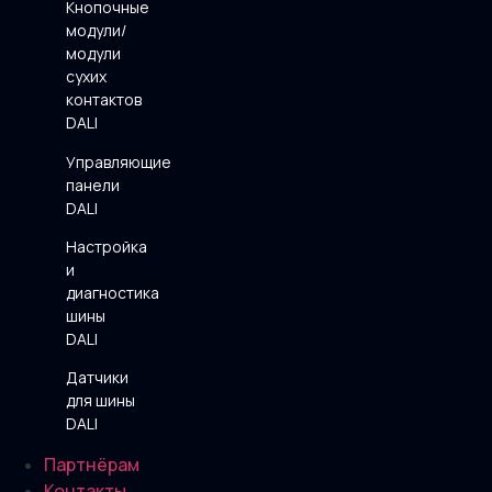
Кнопочные
модули/
модули
сухих
контактов
DALI
Управляющие
панели
DALI
Настройка
и
диагностика
шины
DALI
Датчики
для шины
DALI
Партнёрам
Контакты