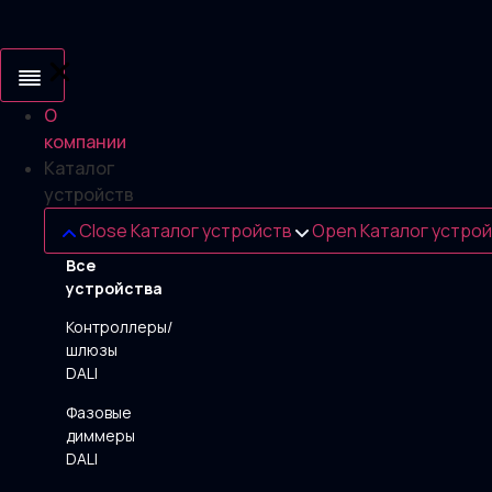
Перейти
к
содержимому
О
компании
Каталог
устройств
Close Каталог устройств
Open Каталог устро
Все
устройства
Контроллеры/
шлюзы
DALI
Фазовые
диммеры
DALI