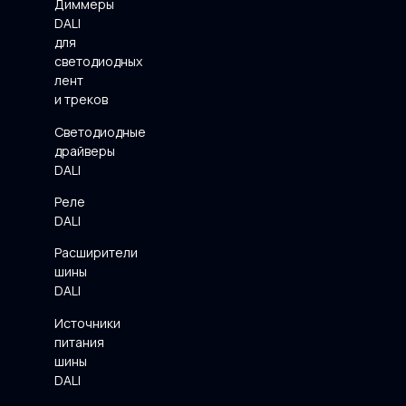
Диммеры
DALI
для
светодиодных
лент
и треков
Светодиодные
драйверы
DALI
Реле
DALI
Расширители
шины
DALI
Источники
питания
шины
DALI