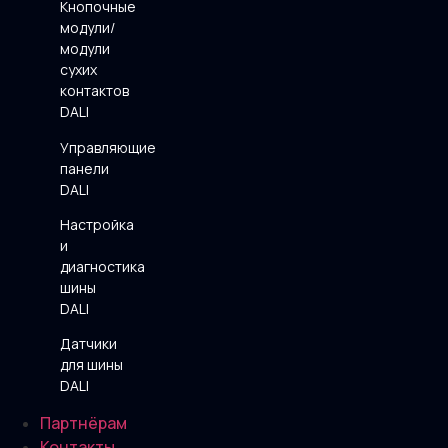
Кнопочные
модули/
модули
сухих
контактов
DALI
Управляющие
панели
DALI
Настройка
и
диагностика
шины
DALI
Датчики
для шины
DALI
Партнёрам
Контакты