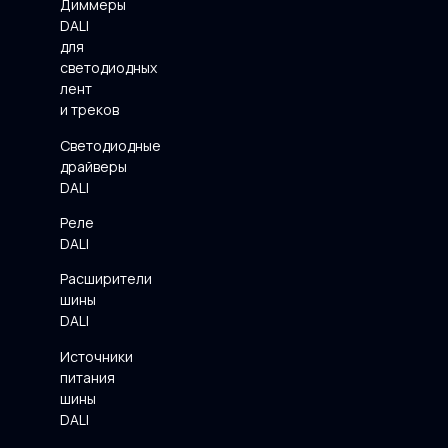
Диммеры
DALI
для
светодиодных
лент
и треков
Светодиодные
драйверы
DALI
Реле
DALI
Расширители
шины
DALI
Источники
питания
шины
DALI