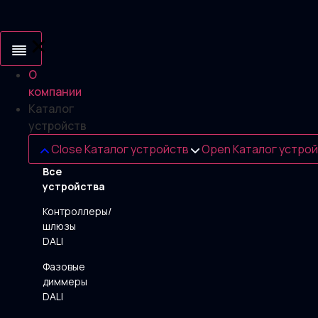
Перейти
к
содержимому
О
компании
Каталог
устройств
Close Каталог устройств
Open Каталог устро
Все
устройства
Контроллеры/
шлюзы
DALI
Фазовые
диммеры
DALI